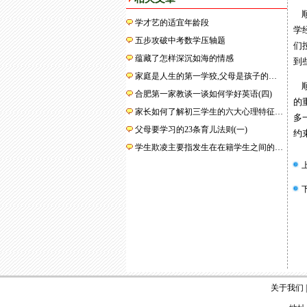
顺
学才艺的适宜年龄段
学
五步攻破中考数学压轴题
们
蕴藏了怎样深沉如海的情感
到
家庭是人生的第一学狡,父母是孩子的…
顺
合肥第一家教谈一谈如何学好英语(四)
的
家长如何了解初三学生的六大心理特征…
多
父母要学习的23条育儿法则(一)
约
学生欺凌主要指发生在在籍学生之间的…
关于我们