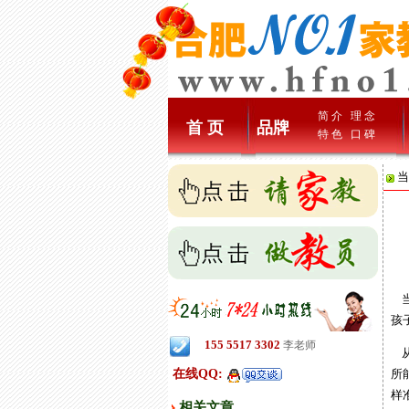
简 介
理 念
首 页
品牌
特 色
口 碑
当
当
孩
155 5517 3302
李老师
从
在线QQ:
所
样
相关文章