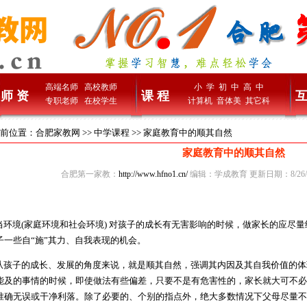
高端名师
高校教师
小 学
初 中
高 中
师 资
课 程
互
专职老师
在校学生
计算机
音体美
其它科
前位置：
合肥家教网
>>
中学课程
>> 家庭教育中的顺其自然
家庭教育中的顺其自然
合肥第一家教：
http://www.hfno1.cn/
编辑：学成教育 更新日期：8/26/2
环境(家庭环境和社会环境) 对孩子的成长有无害影响的时候，做家长的应尽
子一些自“施”其力、自我表现的机会。
孩子的成长、发展的角度来说，就是顺其自然，强调其内因及其自我价值的体
能及的事情的时候，即使做法有些偏差，只要不是有危害性的，家长就大可不必
准确无误或干净利落。除了必要的、个别的指点外，绝大多数情况下父母尽量不