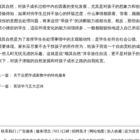
其自然，对孩子成长过程中内在因素的变化发展，尤其是对孩子的想象力和创
经验得知，如果对待学生总持不放心的怀疑态度，什么事情都跟着、管着，频频
按你的意图去处理问题，将来这些“乖孩子”的决断能力就相当差。相反，那些
些小挫折的学生，适应环境变化的能力却强得多，一般都能较快地进入自己所应
其自然是为了发挥学生在处理事情中的主观能动性；是学生在符合社会公德、
重要体现。家长应尽量不去干扰孩子的所作所为，给孩子营造一个自由宽松的成
一些儿时无忧无虑的乐趣。这就是说“顺其自然”并非放任自流，更不是对孩子
束下，对孩子潜能的自然发掘和对孩子成长之路的自我拓宽。
上一篇：
关于合肥学成家教中的特色服务
下一篇：
英语学习五大忌讳
|
联系我们
|
广告服务
|
服务理念
|
NO.1口碑
|
招聘英才
|
网站地图
|
加入收藏
|
设为首页