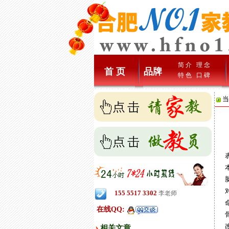
简 介
理 念
首 页
品牌
特 色
口 碑
当
表
本
脑
对
155 5517 3302
李老师
命
在线QQ:
骨
改
相关文章