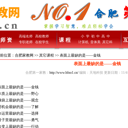
高端名师
高校教师
小 学
初 中
高 中
师 资
课 程
互
专职老师
在校学生
计算机
音体美
其它科
前位置：
合肥家教网
>>
其它课程
>> 表面上最缺的是——金钱
表面上最缺的是——金钱
合肥第一家教：
http://www.hfno1.cn/
编辑：天地科技 更新日期：11/4/2
面上最缺的是——金钱
质上最缺的是——野心
袋上最缺的是——观念
机会最缺的是——了解
运里最缺的是——选择
子里最缺的是——勇气
变上最缺的是——行动