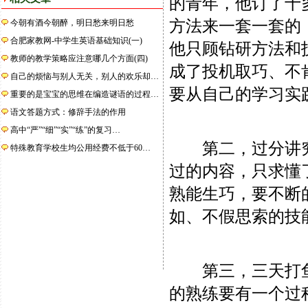
的青年，他订了十
方法来一套一套的
今朝有酒今朝醉，明日愁来明日愁
合肥家教网-中学生英语基础知识(一)
他只顾钻研方法和
教师的教学策略应注意哪几个方面(四)
成了投机取巧、不
自己的烦恼与别人无关，别人的欢乐却…
要从自己的学习实
重要的是宝宝的思维在编造谜语的过程…
语文答题方式：修辞手法的作用
高中“严”“细”“实”“练”的复习…
第二，过分讲究
特殊教育学校生均公用经费不低于60…
过的内容，只求懂
熟能生巧，要不断
如、不假思索的技
第三，三天打鱼
的熟练要有一个过