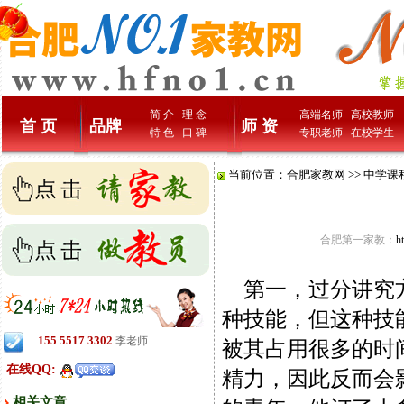
简 介
理 念
高端名师
高校教师
首 页
品牌
师 资
特 色
口 碑
专职老师
在校学生
当前位置：
合肥家教网
>>
中学课
合肥第一家教：
h
第一，过分讲究方
种技能，但这种技
155 5517 3302
李老师
被其占用很多的时
在线QQ:
精力，因此反而会
相关文章