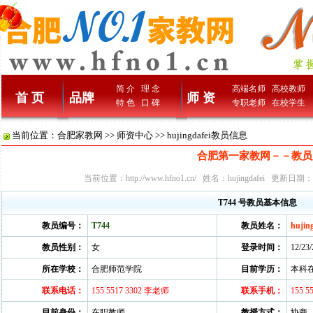
简 介
理 念
高端名师
高校教师
首 页
品牌
师 资
特 色
口 碑
专职老师
在校学生
当前位置：
合肥家教网
>>
师资中心
>> hujingdafei教员信息
合肥第一家教网－－教员
当前位置：
http://www.hfno1.cn/
姓名：hujingdafei 更新日期：20
T744 号教员基本信息
教员编号：
T744
教员姓名：
hujin
教员性别：
女
登录时间：
12/23
所在学校：
合肥师范学院
目前学历：
本科
联系电话：
155 5517 3302 李老师
联系手机：
155 
目前身份：
在职教师
教授方式：
协商