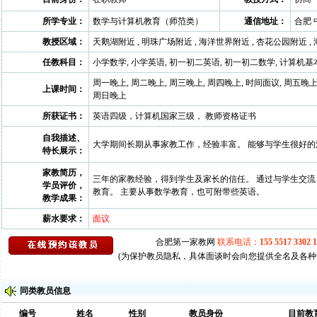
所学专业：
数学与计算机教育（师范类）
通信地址：
合肥
教授区域：
天鹅湖附近 , 明珠广场附近 , 海洋世界附近 , 杏花公园附近 ,
任教科目：
小学数学, 小学英语, 初一初二英语, 初一初二数学, 计算机
周一晚上, 周二晚上, 周三晚上, 周四晚上, 时间面议, 周五晚上
上课时间：
周日晚上
所获证书：
英语四级，计算机国家三级， 教师资格证书
自我描述、
大学期间长期从事家教工作，经验丰富。 能够与学生很好的
特长展示：
家教简历，
三年的家教经验，得到学生及家长的信任。 通过与学生交流
学员评价，
教育。 主要从事数学教育，也可附带些英语。
教学成果：
薪水要求：
面议
(为保护教员隐私，具体面谈时会向您提供全名及各种
同类教员信息
编号
姓名
性别
教员身份
目前教