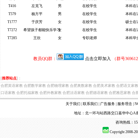
T416
左克飞
男
在校学生
本科在
T579
杨方平
男
在校学生
本科在
T1777
于庆芳
女
在校学生
硕士在
T7272
希望孩子都能快乐学习
女
在校学生
本科在
T7285
王欣
女
专职老师
本科毕
教员QQ群：
点击立即加入
（群号3696
[
推荐站点
]：
合肥英语家教
合肥数学家教
合肥物理家教
合肥奥数家教
合肥美术家教
合肥语文家
口语家教
合肥托福家教
合肥外教家教
合肥法语家教
合肥德语家教
合肥雅思家教
合
关于我们
|
联系我们
|
广告服务
|
服务理念
|
N
地址：北一环与站西路交口嘉华中心A座
咨询热线：155 
Copyright 2008-