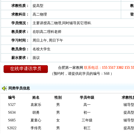
求教性质：
提高型
教
求教科目：
高二物理
登
学员情况：
主要讲授高二物理,同时辅导其它理科.
教员要求：
在职高二理科老师
学习时间：
周日上午, 周日下午
教员身份：
名校大学生
薪水要求：
面议
（预约时，请提供此学员的编号：S68 ）
同类学员信息
编号
姓名
性别
学员年级
求教性
S527
袁家乐
男
高一
辅导
S634
胡勇
男
初一
提高
S685
夏童心
女
三年级
辅导
S2022
李传亮
男
初三
提高