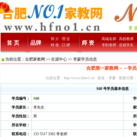
简 介
理 念
高端名师
高校教师
首 页
品牌
师 资
特 色
口 碑
专职老师
在校学生
当前位置：
合肥家教网
>>
生源中心
>> 李蒙学员信息
合肥第一家教网－－学员
当前位置：
http://www.hfno1.cn/
姓名：李蒙 更新日期：2010
S68 号学员基本信息
学员编号：
S68
学
学员家长：
李先生
家
学员性别：
男
所
所在学校：
学
联系电话：
155 5517 3302 李老师
联