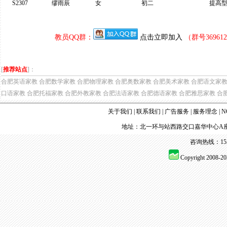
S2307
缪雨辰
女
初二
提高
教员QQ群：
点击立即加入
（群号3696
[
推荐站点
]：
合肥英语家教
合肥数学家教
合肥物理家教
合肥奥数家教
合肥美术家教
合肥语文家
口语家教
合肥托福家教
合肥外教家教
合肥法语家教
合肥德语家教
合肥雅思家教
合
关于我们
|
联系我们
|
广告服务
|
服务理念
|
N
地址：北一环与站西路交口嘉华中心A座
咨询热线：155 
Copyright 2008-