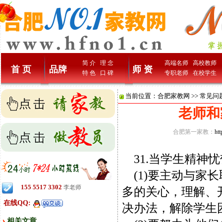
简 介
理 念
高端名师
高校教师
首 页
品牌
师 资
特 色
口 碑
专职老师
在校学生
当前位置：
合肥家教网
>>
常见问
老师和
合肥第一家教：
ht
31.当学生精神
(1)要主动与家
155 5517 3302
李老师
多的关心，理解、
在线QQ:
决办法，解除学生
相关文章