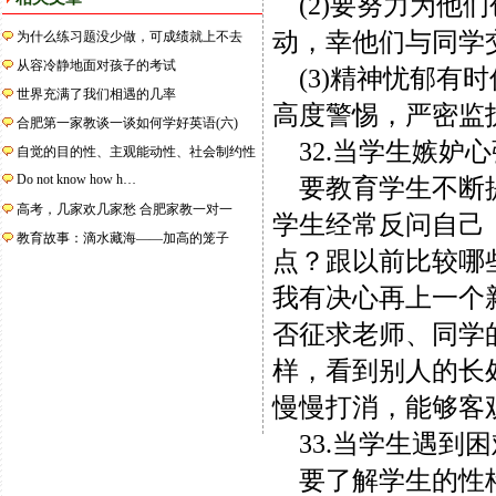
(2)要努力为他
动，幸他们与同学
为什么练习题没少做，可成绩就上不去
从容冷静地面对孩子的考试
(3)精神忧郁有
世界充满了我们相遇的几率
高度警惕，严密监
合肥第一家教谈一谈如何学好英语(六)
32.当学生嫉妒
自觉的目的性、主观能动性、社会制约性
Do not know how h…
要教育学生不断提
高考，几家欢几家愁 合肥家教一对一
学生经常反问自己
教育故事：滴水藏海——加高的笼子
点？跟以前比较哪
我有决心再上一个
否征求老师、同学
样，看到别人的长
慢慢打消，能够客
33.当学生遇到
要了解学生的性格