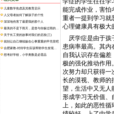
学症的学生往往学
能完成作业，害怕
儿童数学焦虑及其教育启示
人父母者如何了解孩子的个性
重者一提到学习就
深深地伤害了最爱我的那个人
心理健康具有极大
最美的不是下雨天，是曾与你躲过雨的…
关于长工资的故事对我们的启发(三)
厌学症是由于孩子
就别让自己继续躲在心事重重的甲壳里吧
患病率最高。其内
合肥家教-对待学生应该帮助学生发现…
自我认识存在偏差
想考好学校，小学奥数是必需品
极的强化推动作用
次努力却只获得一
长的漠视、教师的
望，生活中又无人
形成学习无价值、
上，如此的恶性循
绩较好，上了中学