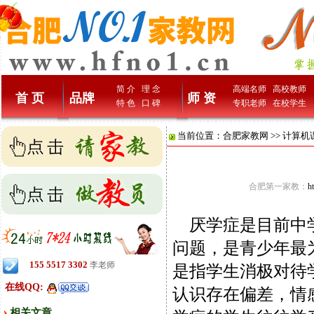
简 介
理 念
高端名师
高校教师
首 页
品牌
师 资
特 色
口 碑
专职老师
在校学生
当前位置：
合肥家教网
>>
计算机
合肥第一家教：
h
厌学症是目前中学
问题，是青少年最
155 5517 3302
李老师
是指学生消极对待
在线QQ:
认识存在偏差，情
相关文章