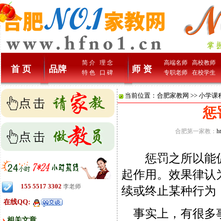
简 介
理 念
高端名师
高校教师
首 页
品牌
师 资
特 色
口 碑
专职老师
在校学生
当前位置：
合肥家教网
>>
小学课
惩
合肥第一家教：
h
惩罚之所以能促
起作用。效果律认
155 5517 3302
李老师
续或终止某种行为
在线QQ:
事实上，有很多事
相关文章