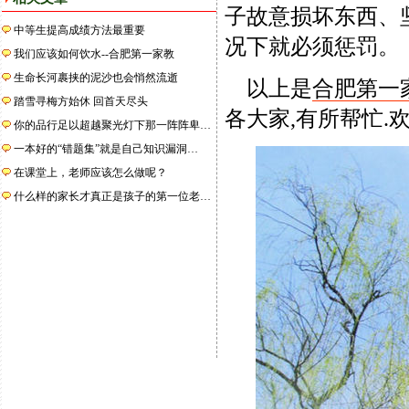
子故意损坏东西、
中等生提高成绩方法最重要
况下就必须惩罚。
我们应该如何饮水--合肥第一家教
生命长河裹挟的泥沙也会悄然流逝
以上是
合肥第一家
踏雪寻梅方始休 回首天尽头
各大家,有所帮忙.欢
你的品行足以超越聚光灯下那一阵阵卑…
一本好的“错题集”就是自己知识漏洞…
在课堂上，老师应该怎么做呢？
什么样的家长才真正是孩子的第一位老…