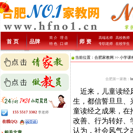
简 介
理 念
高端名师
高校教师
首 页
品牌
师 资
特 色
口 碑
专职老师
在校学生
当前位置：
合肥家教网
>>
小学课
合肥第一家教：
h
近来，儿童读经风
生，都信誓旦旦、
童读经之成果，在
155 5517 3302
李老师
改善、行为转好、
在线QQ:
认为，社会风气之
相关文章