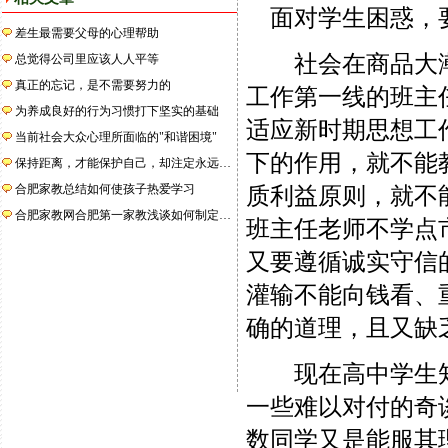
面对学生困惑，
差生最需要父母的心理帮助
社会在商品大潮
总觉得公司里应该人人平等
真正的忘记，是不需要努力的
工作第一线的班主
为养成良好的行为习惯打下坚实的基础
适应新时期思想工
当前社会大众心理所面临的"和谐困境"
下的作用，就不能
保持距离，才能保护自己，却注定永远…
合肥家教总结如何使孩子热爱学习
质利益原则，就不
合肥家教网合肥第一家教浅谈如何制定…
班主任老师不学点
又要遵循诚实守信
灌输不能向钱看、
确的道理，且又缺
现在高中学生知
一些难以对付的奇
数同学又是能服其