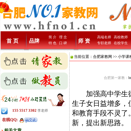
简 介
理 念
高端名师
高校教师
首 页
品牌
师 资
特 色
口 碑
专职老师
在校学生
当前位置：
合肥家教网
>>
小学课
合肥第一家教：
h
加强高中学生德
生子女日益增多，
155 5517 3302
李老师
和教育手段不灵了
在线QQ:
新，提出新思路。
相关文章