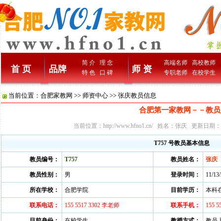
简 介
理 念
高端名师
高校教师
首 页
品牌
师 资
特 色
口 碑
专职老师
在校学生
当前位置：
合肥家教网
>>
师资中心
>> 张庆教员信息
合肥第一家教网－－教员
当前位置：
http://www.hfno1.cn/
姓名：张庆 更新日期：2010
T757 号教员基本信息
教员编号：
T757
教员姓名：
张庆
教员性别：
男
登录时间：
11/13
所在学校：
合肥学院
目前学历：
本科
联系电话：
155 5517 3302 李老师
联系手机：
155 
目前身份：
在校学生
教授方式：
教员