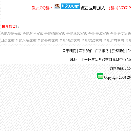
教员QQ群：
点击立即加入
（群号3696
[
推荐站点
]：
合肥英语家教
合肥数学家教
合肥物理家教
合肥奥数家教
合肥美术家教
合肥语文家
口语家教
合肥托福家教
合肥外教家教
合肥法语家教
合肥德语家教
合肥雅思家教
合
关于我们
|
联系我们
|
广告服务
|
服务理念
|
N
地址：北一环与站西路交口嘉华中心A座
咨询热线：155 
Copyright 2008-