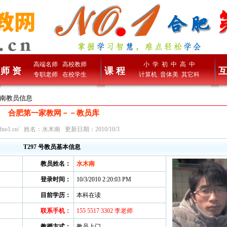
高端名师
高校教师
小 学
初 中
高 中
师 资
课 程
互
专职老师
在校学生
计算机
音体美
其它科
木南教员信息
合肥第一家教网－－教员库
fno1.cn/
姓名：水木南 更新日期：2010/10/3
T297 号教员基本信息
教员姓名：
水木南
登录时间：
10/3/2010 2:20:03 PM
目前学历：
本科在读
联系手机：
155 5517 3302 李老师
教授方式：
教员上门