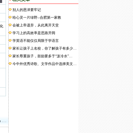
别人的恩泽要牢记
给心灵一片绿野--合肥第一家教
会被上帝遗弃，从此离开天堂
三化
学习上的高效率是思路开阔
学英语不能仅仅局限于学语言
家长让孩子上名校，你了解孩子有多少…
家长尊重孩子，鼓励要多于“泼冷水”…
今中外优秀诗歌、文学作品中选择美文…