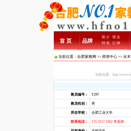
简 介
理 念
首 页
品牌
特 色
口 碑
当前位置：
合肥家教网
>>
师资中心
>> 水
当前位置：
http://www.h
教员编号：
T297
教员性别：
男
所在学校：
合肥工业大学
联系电话：
155 5517 3302 李老师
目前身份：
在校学生