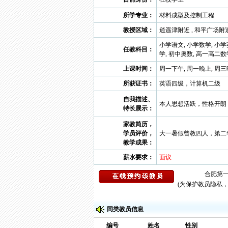
所学专业：
材料成型及控制工程
教授区域：
逍遥津附近 , 和平广场附近
小学语文, 小学数学, 小学
任教科目：
学, 初中奥数, 高一高二数
上课时间：
周一下午, 周一晚上, 周三
所获证书：
英语四级，计算机二级
自我描述、
本人思想活跃，性格开朗
特长展示：
家教简历，
学员评价，
大一暑假曾教四人，第二
教学成果：
薪水要求：
面议
(为保护教员隐私
同类教员信息
编号
姓名
性别