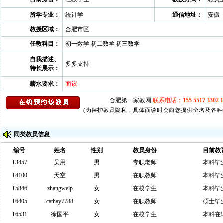
所学专业：
统计学
通信地址：
安徽
教授区域：
合肥市区
任教科目：
初一数学 初二数学 初三数学
自我描述、
多多支持
特长展示：
薪水要求：
面议
(为保护教员隐私，具体面谈时会向您提供全名及各种
同类教员信息
编号
姓名
性别
教员身份
目前教
T3457
吴用
男
专职老师
本科毕
T4100
天空
男
在职教师
本科毕
T5846
zhangweip
女
在校学生
本科毕
T6405
cathay7788
女
在职教师
硕士毕
T6531
徐国平
女
在校学生
本科在