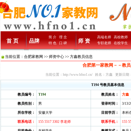
简 介
理 念
高端名师
高校教师
首 页
品牌
师 资
特 色
口 碑
专职老师
在校学生
当前位置：
合肥家教网
>>
师资中心
>> 方鑫教员信息
合肥第一家教网－－教员
当前位置：
http://www.hfno1.cn/
姓名：方鑫 更新日期：201
T194 号教员基本信息
教员编号：
T194
教员姓名：
方鑫
教员性别：
男
登录时间：
3/13/
所在学校：
安徽大学
目前学历：
本科
联系电话：
155 5517 3302 李老师
联系手机：
155 
目前身份：
在校学生
教授方式：
教员