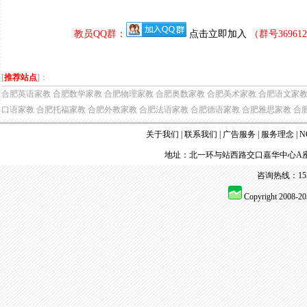
教员QQ群：
点击立即加入
（群号3696
[
推荐站点
]：
合肥英语家教
合肥数学家教
合肥物理家教
合肥奥数家教
合肥美术家教
合肥语文家
口语家教
合肥托福家教
合肥外教家教
合肥法语家教
合肥德语家教
合肥雅思家教
合
关于我们
|
联系我们
|
广告服务
|
服务理念
|
N
地址：北一环与站西路交口嘉华中心A座
咨询热线：155 
Copyright 2008-