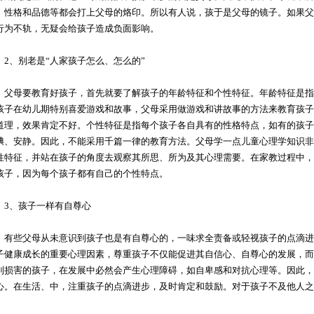
、性格和品德等都会打上父母的烙印。所以有人说，孩于是父母的镜子。如果父
行为不轨，无疑会给孩子造成负面影响。
、别老是“人家孩子怎么、怎么的”
母要教育好孩子，首先就要了解孩子的年龄特征和个性特征。年龄特征是指
孩子在幼儿期特别喜爱游戏和故事，父母采用做游戏和讲故事的方法来教育孩子
道理，效果肯定不好。个性特征是指每个孩子各自具有的性格特点，如有的孩子
腆、安静。因此，不能采用千篇一律的教育方法。父母学一点儿童心理学知识非
性特征，并站在孩子的角度去观察其所思、所为及其心理需要。在家教过程中，
孩子，因为每个孩子都有自己的个性特点。
、孩子一样有自尊心
些父母从未意识到孩子也是有自尊心的，一味求全责备或轻视孩子的点滴进
子健康成长的重要心理因素，尊重孩子不仅能促进其自信心、自尊心的发展，而
到损害的孩子，在发展中必然会产生心理障碍，如自卑感和对抗心理等。因此，
心。在生活、中，注重孩子的点滴进步，及时肯定和鼓励。对于孩子不及他人之