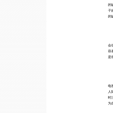
的
子
的
7
有
会
容
是
8
现
电
人
时
为