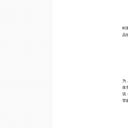
4
0
时
品
5
父
为
改
说
管
6
每