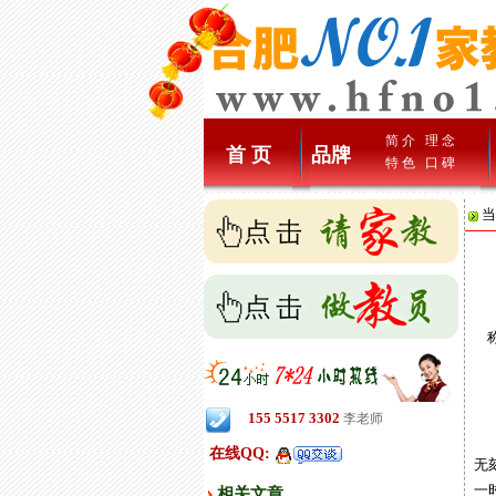
简 介
理 念
首 页
品牌
特 色
口 碑
当
称
1
155 5517 3302
李老师
家
在线QQ:
无
一
相关文章