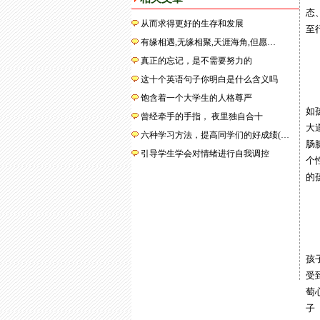
态
从而求得更好的生存和发展
至
有缘相遇,无缘相聚,天涯海角,但愿…
真正的忘记，是不需要努力的
2
这十个英语句子你明白是什么含义吗
父
饱含着一个大学生的人格尊严
如
曾经牵手的手指， 夜里独自合十
大
六种学习方法，提高同学们的好成绩(…
肠
引导学生学会对情绪进行自我调控
个
的
3
有
孩
受
萄
子