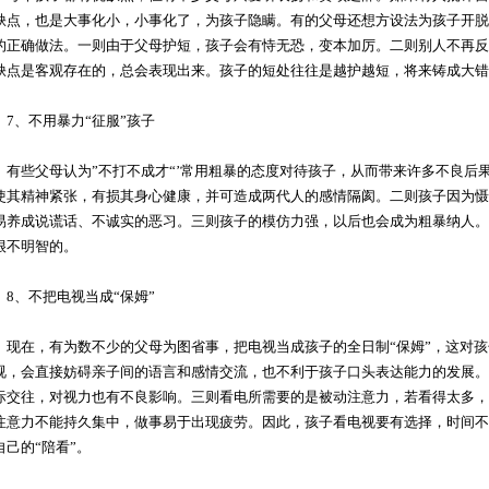
缺点，也是大事化小，小事化了，为孩子隐瞒。有的父母还想方设法为孩子开脱
的正确做法。一则由于父母护短，孩子会有恃无恐，变本加厉。二则别人不再反
缺点是客观存在的，总会表现出来。孩子的短处往往是越护越短，将来铸成大错
、不用暴力“征服”孩子
些父母认为”不打不成才“’常用粗暴的态度对待孩子，从而带来许多不良后
使其精神紧张，有损其身心健康，并可造成两代人的感情隔阂。二则孩子因为慑
易养成说谎话、不诚实的恶习。三则孩子的模仿力强，以后也会成为粗暴纳人。
很不明智的。
、不把电视当成“保姆”
在，有为数不少的父母为图省事，把电视当成孩子的全日制“保姆”，这对孩
视，会直接妨碍亲子间的语言和感情交流，也不利于孩子口头表达能力的发展。
际交往，对视力也有不良影响。三则看电所需要的是被动注意力，若看得太多，
注意力不能持久集中，做事易于出现疲劳。因此，孩子看电视要有选择，时间不
自己的“陪看”。