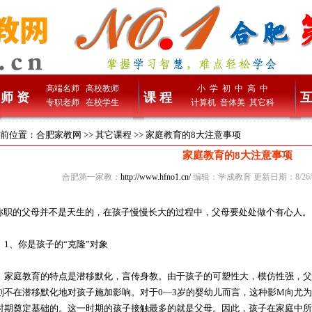
高端名师
高校教师
小 学
初 中
高 中
师 资
课 程
互
专职老师
在校学生
计算机
音体美
其它科
前位置：
合肥家教网
>>
其它课程
>> 家庭教育的8大注意事项
家庭教育的8大注意事项
合肥第一家教：
http://www.hfno1.cn/
编辑：学成教育 更新日期：8/26/2
职的父母并不是天生的，在孩子慢慢长大的过程中，父母要处处做个有心人。
、你是孩子的“克隆”对象
庭教育的特点是潜移默化，言传身教。由于孩子的可塑性大，模仿性强，父
刻不在潜移默化地对孩子施加影响。对于0—3岁的婴幼儿而言，这种影M向尤
时期奠定基础的。这一时期的孩子接触最多的就是父母。因此，孩子在家庭中所