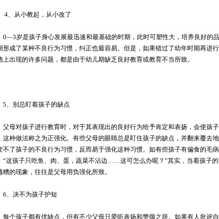
、从小教起，从小改了
—3岁是孩子身心发展最迅速和最基础的时期，此时可塑性大，培养良好的品
期形成了某种不良行为习惯，纠正也最容易。但是，如果错过了幼年时期再进行
德上出现的许多问题，都是由于幼儿期缺乏良好教育或教育不当所致。
、别总盯着孩子的缺点
母对孩子进行教育时，对于其表现出的良好行为给予肯定和表扬，会使孩子
，这种做法称之为正强化。有些父母的眼睛总是盯住孩子的缺点，并翻来覆去地
变不了孩子的不良行为习惯，反而易于强化这种习惯。如有些孩子有偏食的毛病
：“这孩子只吃鱼、肉、蛋，蔬菜不沾边……这可怎么办呢？”其实，当着孩子
越糟的现象，往往是父母用负强化所致。
、决不为孩子护短
个孩子都有优缺点，但有不少父母只爱听表扬和赞颂之辞。如果有人批评自