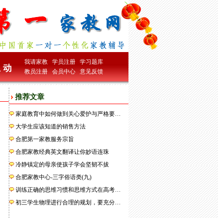
我请家教
学员注册
学习题库
 动
教员注册
会员中心
意见反馈
推荐文章
家庭教育中如何做到关心爱护与严格要…
大学生应该知道的销售方法
合肥第一家教服务宗旨
合肥家教经典英文翻译让你妙语连珠
冷静镇定的母亲使孩子学会坚韧不拔
合肥家教中心-三字俗语类(九)
训练正确的思维习惯和思维方式在高考…
初三学生物理进行合理的规划，要充分…