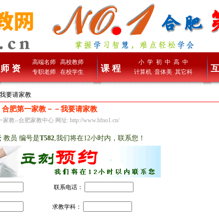
高端名师
高校教师
小 学
初 中
高 中
师 资
课 程
互
专职老师
在校学生
计算机
音体美
其它科
> 我要请家教
合肥第一家教－－我要请家教
教--合肥家教中心 网址: http://www.hfno1.cn/
云
教员 编号是
T582
,我们将在12小时内，联系您！
*
联系电话：
求教学科：