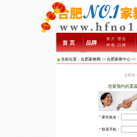
简 介
理 念
首 页
品牌
特 色
口 碑
当前位置：
合肥家教网
>>
合肥家教中心
>
合肥第一家
您要预约的
王
*
家长姓名：
*
联系手机：