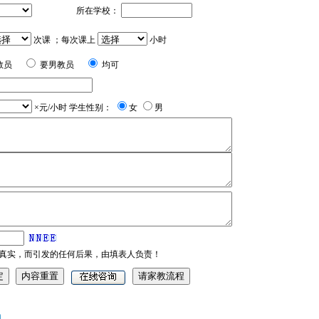
所在学校：
次课 ；每次课上
小时
教员
要男教员
均可
×元/小时 学生性别：
女
男
真实，而引发的任何后果，由填表人负责！