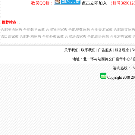
教员QQ群：
点击立即加入
（群号36961
[
推荐站点
]：
合肥英语家教
合肥数学家教
合肥物理家教
合肥奥数家教
合肥美术家教
合肥语文家
语口语家教
合肥托福家教
合肥外教家教
合肥法语家教
合肥德语家教
合肥雅思家教
关于我们
|
联系我们
|
广告服务
|
服务理念
|
N
地址：北一环与站西路交口嘉华中心A座
咨询热线：155 
Copyright 2008-