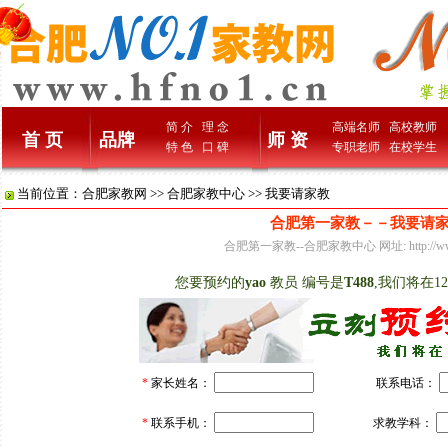
简 介
理 念
高端名师
高校教师
首 页
品牌
师 资
特 色
口 碑
专职老师
在校学生
当前位置：
合肥家教网
>>
合肥家教中心
>> 我要请家教
合肥第一家教－－我要请
合肥第一家教--合肥家教中心 网址: http://www.
您要预约的
yao
教员 编号是
T488
,我们将在1
*
家长姓名：
*
联系电话：
*
联系手机：
求教学科：