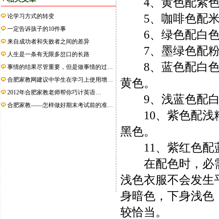
4、黄色配紫色
5、咖啡色配米
论学习方式的转变
一定告诉孩子的10件事
6、绿色配白色
来自成功者和失败者之间的差异
7、墨绿色配粉
人生是一条有无限多岔口的长路
8、蓝色配白色、
事情的结果尽管重要，但是做事情的过…
合肥家教网建议中学生在学习上使用增…
黄色。
2012年合肥家教老师帮你巧计英语…
9、浅蓝色配白
合肥家教——怎样做好期末考试前的准…
10、紫色配浅粉
黑色。
11、紫红色配
在配色时，必需
浅色衣服不会发生
身暗色，下身浅色
较恰当。