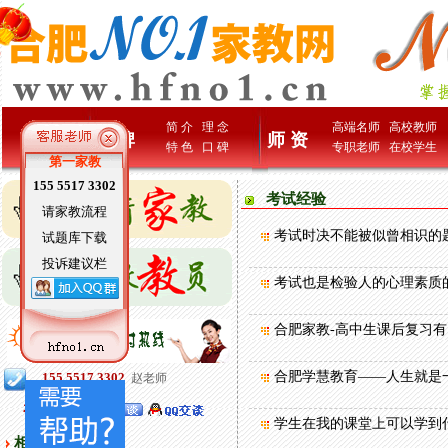
简 介
理 念
高端名师
高校教师
首 页
品牌
师 资
特 色
口 碑
专职老师
在校学生
第一家教
155 5517 3302
考试经验
请家教流程
考试时决不能被似曾相识的
试题库下载
投诉建议栏
考试也是检验人的心理素质
合肥家教-高中生课后复习
合肥学慧教育——人生就是
学生在我的课堂上可以学到
相关文章