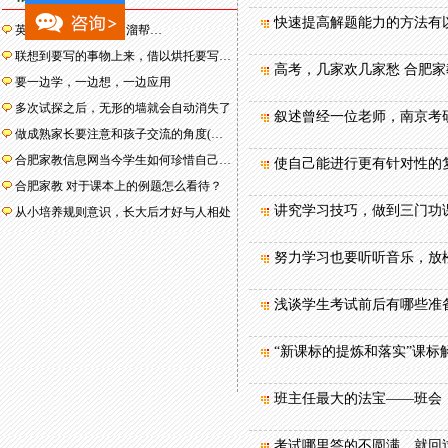
快速提高解题能力的方法有
英语学习有窍门 顺口溜帮…
联想到要写的事物上来，借以烘托要写…
高考，几家欢几家愁 合肥
要一边学，一边想，一边应用
多次试探之后，无形的墙就会自动消失了
叙述曾经一位老师，南京考
做成熟家长要注意和孩子交流的角度(…
合肥家教信息网当今学生如何珍惜自己…
使自己能进行更有针对性的
合肥家教 对于课本上的例题怎么看待？
讲究学习技巧，做到三门功
从小培养规则意识，长大后才好与人相处
努力学习也要听听音乐，放
浅谈学生考试前后有哪些准
“新课标的提炼和落实”课标
班主任最大的法宝——班会
考试哪里答的不圆满，就回