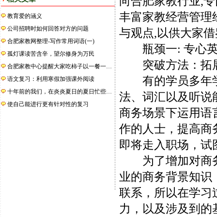
向合肥家教行业,
丰富家教经营管理
教育爱的涵义
公司招聘时如何回答对方的问题
与观点,以供大家借
合肥家教网整理-写作常用词语(一)
瓶颈一: 专心英
孤灯课读苦含辛，望尔修身为万民
突破方法：拓展
合肥家教中心提醒大家吃柿子以一餐一…
有的学员多年学
语文复习：利用寒假加强课外阅读
十年前的我们，在炎炎夏日的夏日忙些…
法、词汇以及听说
使自己能进行更有针对性的复习
商务场景下运用语
作的人士，提高商
即将走入职场，试
为了增加对商务
业的商务背景知识
联系，所以在学习
力，以及涉及到的