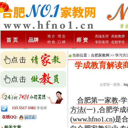
简 介
理 念
高端名师
高校教师
首 页
品牌
师 资
特 色
口 碑
专职老师
在校学生
当前位置：
合肥家教网
>>
学习方
学成教育解读商
合肥第一家教：
ht
合肥第一家教
-
155 5517 3302
方法
(一) ,合肥
李老师
在线QQ:
(
www.hfno1.cn
)是
相关文章