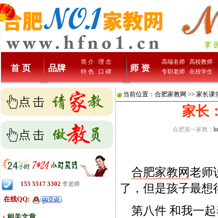
简 介
理 念
高端名师
高校教师
首 页
品牌
师 资
特 色
口 碑
专职老师
在校学生
当前位置：
合肥家教网
>>
家长课
家长
合肥第一家教：
h
合肥家教网
老师
155 5517 3302
李老师
了，但是孩子最想
在线QQ:
第八件 和我一起
相关文章