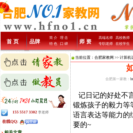
简 介
理 念
高端名师
高校教师
首 页
品牌
师 资
特 色
口 碑
专职老师
在校学生
当前位置：
合肥家教网
>>
计算机
合肥第一家教：
h
记日记的好处不言
锻炼孩子的毅力等
155 5517 3302
李老师
语言表达等能力的
在线QQ:
要的~
相关文章