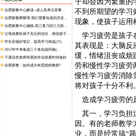
子却会因为繁重的
不到所期望的学习
合肥家教中心解读--成人高考注意事…
合肥家教网整理-我们需要知道的历史…
现象，使孩子运用
合肥家教中心编辑-高三复习的三大阶…
父母就要给孩子充分的信任，相信孩子…
学习疲劳是孩子在
学生应做好笔记，提高学习效益(六)
其表现是：大脑反
2012年中考备战三十条实战经验(…
缓，情绪沮丧或烦
下课后把老师布置的作业抓紧时间做好
劳和慢性学习疲劳
合肥家教：如何成为有思想的教师?
慢性学习疲劳消除
将对孩子十分不利
造成学习疲劳的原
其一，学习负担过
因。有的老师教学
业，而是经常搞“