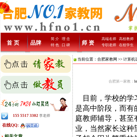
简 介
理 念
高端名师
高校教师
首 页
品牌
师 资
特 色
口 碑
专职老师
在校学生
当前位置：
合肥家教网
>>
计算机
合肥第一家教：
h
目前，学校的学习
是高中阶段，而有
155 5517 3302
李老师
庭教师辅导，甚至
在线QQ:
业，当然家长这种
相关文章