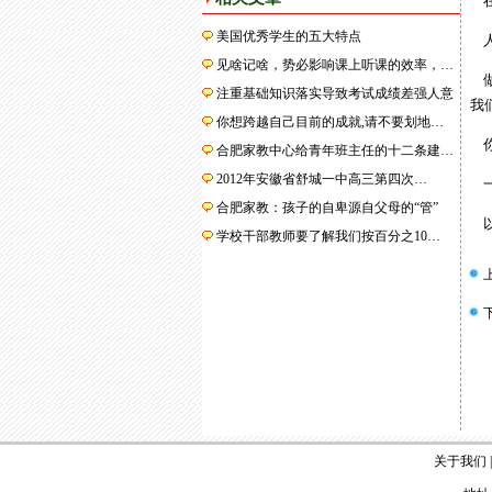
在
美国优秀学生的五大特点
人
见啥记啥，势必影响课上听课的效率，…
做
注重基础知识落实导致考试成绩差强人意
我
你想跨越自己目前的成就,请不要划地…
你
合肥家教中心给青年班主任的十二条建…
2012年安徽省舒城一中高三第四次…
一
合肥家教：孩子的自卑源自父母的“管”
以
学校干部教师要了解我们按百分之10…
关于我们