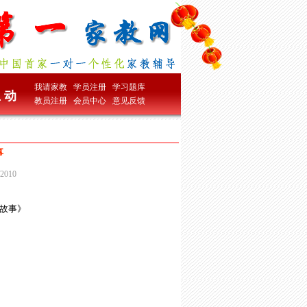
我请家教
学员注册
学习题库
 动
教员注册
会员中心
意见反馈
事
010
故事》