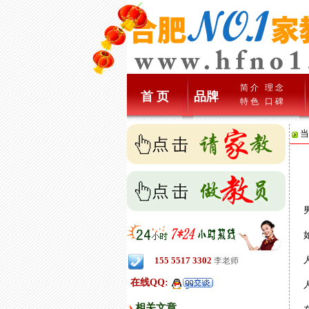
简 介
理 念
首 页
品牌
特 色
口 碑
当
男
如
人
155 5517 3302
李老师
在线QQ:
人
相关文章