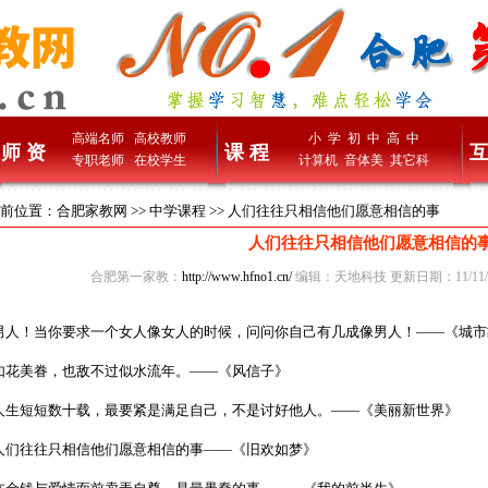
高端名师
高校教师
小 学
初 中
高 中
师 资
课 程
互
专职老师
在校学生
计算机
音体美
其它科
前位置：
合肥家教网
>>
中学课程
>> 人们往往只相信他们愿意相信的事
人们往往只相信他们愿意相信的
合肥第一家教：
http://www.hfno1.cn/
编辑：天地科技 更新日期：11/11/2
人！当你要求一个女人像女人的时候，问问你自己有几成像男人！——《城市
花美眷，也敌不过似水流年。——《风信子》
生短短数十载，最要紧是满足自己，不是讨好他人。——《美丽新世界》
们往往只相信他们愿意相信的事——《旧欢如梦》