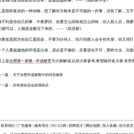
金钱与爱情面前卖弄自尊，是最愚蠢的事。——《我的前半生》
是那样复杂的一种动物，想了解对方根本是不可能的一件事，没有了解，又不
不到是你自己的事，午夜梦回，你爱怎么回味就怎么回味，但人前人后，我要
们都可以，人都是这般活下来的。——《叹息桥》
要改是因为你自己愿意改，不要为任何人，怕只怕那人会令你失望，你又得打
个人要超越他的环境及出身，进步是不够的，非要进化不可，那样大业，岂能
上是
合肥第一家教 --学成教育
为大家解读,以供大家参考,希望能对各大家,有所帮忙
上一篇：
关于合肥学成家教中的特色服务
下一篇：
庆幸朋友还会给我快乐
|
联系我们
|
广告服务
|
服务理念
|
NO.1口碑
|
招聘英才
|
网站地图
|
加入收藏
|
设为首页