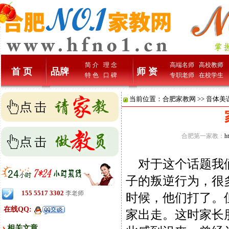
简 介
理 念
高端名师
高校教师
首 页
品牌
师 资
特 色
口 碑
专职老师
在校学生
当前位置：
合肥家教网
>>
音体美
合肥第一家教：
h
对于这个话题我们
子的叛逆行为，很
155 5517 3302
李老师
时候，他们打了。
在线QQ:
家出走。这时家长
相关文章