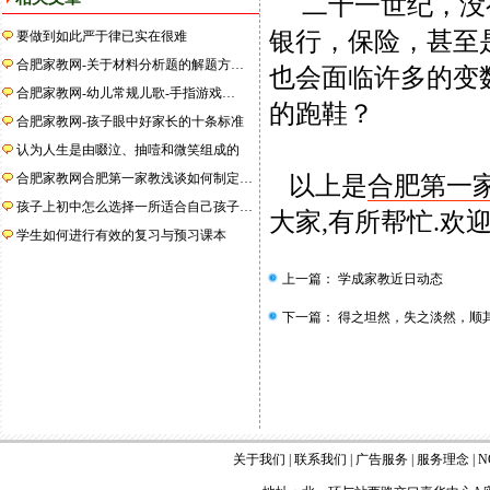
二十一世纪，没有
银行，保险，甚至
要做到如此严于律已实在很难
合肥家教网-关于材料分析题的解题方…
也会面临许多的变
合肥家教网-幼儿常规儿歌-手指游戏…
的跑鞋？
合肥家教网-孩子眼中好家长的十条标准
认为人生是由啜泣、抽噎和微笑组成的
合肥家教网合肥第一家教浅谈如何制定…
以上是
合肥第一
孩子上初中怎么选择一所适合自己孩子…
大家,有所帮忙.欢迎大
学生如何进行有效的复习与预习课本
上一篇：
学成家教近日动态
下一篇：
得之坦然，失之淡然，顺
关于我们
|
联系我们
|
广告服务
|
服务理念
|
N