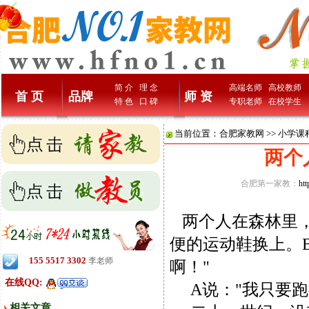
简 介
理 念
高端名师
高校教师
首 页
品牌
师 资
特 色
口 碑
专职老师
在校学生
当前位置：
合肥家教网
>>
小学课
两个
合肥第一家教：
ht
两个人在森林里，
便的运动鞋换上。
155 5517 3302
李老师
啊！"
在线QQ:
A说："我只要跑
相关文章