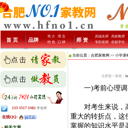
简 介
理 念
高端名师
高校教师
首 页
品牌
师 资
特 色
口 碑
专职老师
在校学生
当前位置：
合肥家教网
>>
小学课
合肥第一家教：
h
一)考前心理调
对考生来说，高
155 5517 3302
李老师
重大的转折点，这
在线QQ:
掌握的知识水平是
相关文章