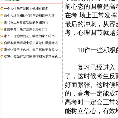
前心态的调整是高
一个人快乐不是因为他拥有得多
在考 场上正常发
两个人终生相处和睦与否和筵开几席
古代帝王对贵族功臣的封赐爵号
最后的冲刺，从容
家庭教育十条方法家长必看(二)
考，心理调节就越
家长：你称职的初三学生的家长吗？(…
合肥家教网强调中学生要做好课堂笔记…
1作一些积极
家长让孩子上名校，你了解孩子有多少…
初三生应如何制订国庆假期的复习方式…
复习已经进入了最
了，这时候考生反
好而紧张。这时候
的，高考一定能成
高考时一定会正常
能树立信心，有效