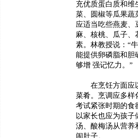
充优质蛋白质和维
菜、圆椒等瓜果蔬
应适当吃些燕麦、
麻、核桃、瓜子、
素。林教授说：“
能提供卵磷脂和胆
够增 强记忆力。”
在烹饪方面应以
菜肴。烹调应多样
考试紧张时期的食
以家长也应为孩子
汤、酸梅汤从营养
闹肚子。