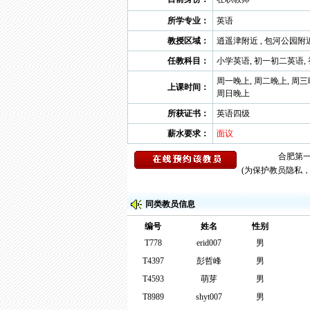
所学专业：
英语
教授区域：
逍遥津附近 , 包河公园附近
任教科目：
小学英语, 初一初二英语,
周一晚上, 周二晚上, 周三
上课时间：
周日晚上
所获证书：
英语四级
薪水要求：
面议
(为保护教员隐私
同类教员信息
编号
姓名
性别
T778
erid007
男
T4397
彭哲峰
男
T4593
萌芽
男
T8989
shyt007
男