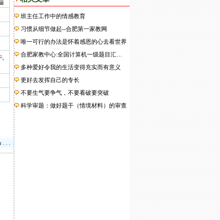
班主任工作中的情感教育
习惯从细节做起--合肥第一家教网
唯一可行的办法是怀着感恩的心去看世界
合肥家教中心:全国计算机一级题目汇…
,
多种爱好令我的生活变得充实而有意义
更好去发挥自己的专长
不要生气要争气，不要看破要突破
科学审题：做好题干（情境材料）的审查