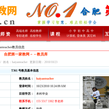
高端名师
高校教师
小 学
初 中
高 中
师 资
课 程
互
专职老师
在校学生
计算机
音体美
其它科
yanteacher教员信息
合肥第一家教网－－教员库
/
姓名：haiyanteacher 更新日期：2010/10/23
T361 号教员基本信息
教员姓名：
haiyanteacher
登录时间：
10/23/2010 10:24:09 AM
目前学历：
本科毕业
联系手机：
155 5517 3302 李老师
教授方式：
协商