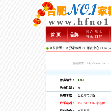
简 介
理 念
首 页
品牌
特 色
口 碑
当前位置：
合肥家教网
>>
师资中心
>> hai
当前位置：
http://www.hfno1.cn
教员编号：
T361
教员性别：
女
所在学校：
合肥师范学院
联系电话：
155 5517 3302 李老师
目前身份：
在职教师