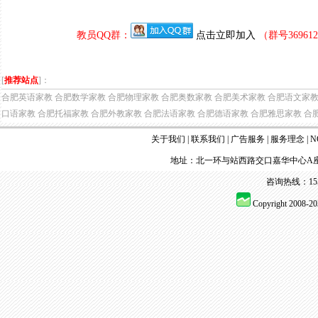
教员QQ群：
点击立即加入
（群号3696
[
推荐站点
]：
合肥英语家教
合肥数学家教
合肥物理家教
合肥奥数家教
合肥美术家教
合肥语文家
口语家教
合肥托福家教
合肥外教家教
合肥法语家教
合肥德语家教
合肥雅思家教
合
关于我们
|
联系我们
|
广告服务
|
服务理念
|
N
地址：北一环与站西路交口嘉华中心A座
咨询热线：155 
Copyright 2008-