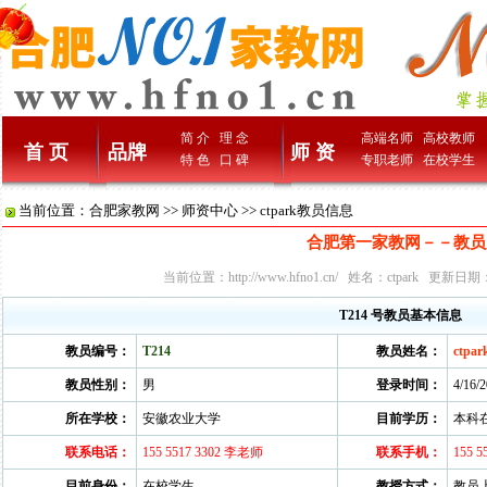
简 介
理 念
高端名师
高校教师
首 页
品牌
师 资
特 色
口 碑
专职老师
在校学生
当前位置：
合肥家教网
>>
师资中心
>> ctpark教员信息
合肥第一家教网－－教员
当前位置：
http://www.hfno1.cn/
姓名：ctpark 更新日期：20
T214 号教员基本信息
教员编号：
T214
教员姓名：
ctpar
教员性别：
男
登录时间：
4/16/
所在学校：
安徽农业大学
目前学历：
本科
联系电话：
155 5517 3302 李老师
联系手机：
155 
目前身份：
在校学生
教授方式：
教员