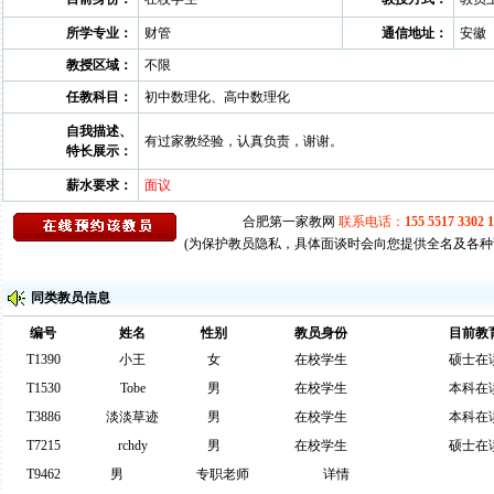
所学专业：
财管
通信地址：
安徽
教授区域：
不限
任教科目：
初中数理化、高中数理化
自我描述、
有过家教经验，认真负责，谢谢。
特长展示：
薪水要求：
面议
(为保护教员隐私，具体面谈时会向您提供全名及各种
同类教员信息
编号
姓名
性别
教员身份
目前教
T1390
小王
女
在校学生
硕士在
T1530
Tobe
男
在校学生
本科在
T3886
淡淡草迹
男
在校学生
本科在
T7215
rchdy
男
在校学生
硕士在
T9462
男
专职老师
详情