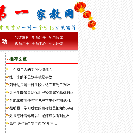
我请家教
学员注册
学习题库
 动
教员注册
会员中心
意见反馈
推荐文章
一个成年人的学习心得体会
接下来的不是故事就是事故
列计划只是一种手段，绝不要为了列计…
让学生能够灵活运用已经掌握的基础知识
合肥家教网整理常见中学生心理测试问…
很明显，学习过程的目标就是把知识学会
效果意味着你可以让老师可以看到他对…
高中“严”“细”“实”“练”的复习…