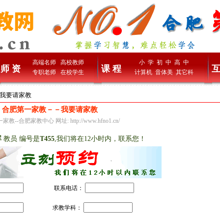
高端名师
高校教师
小 学
初 中
高 中
师 资
课 程
互
专职老师
在校学生
计算机
音体美
其它科
> 我要请家教
合肥第一家教－－我要请家教
教--合肥家教中心 网址: http://www.hfno1.cn/
晖
教员 编号是
T455
,我们将在12小时内，联系您！
*
联系电话：
求教学科：