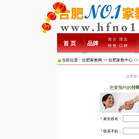
简 介
理 念
首 页
品牌
特 色
口 碑
当前位置：
合肥家教网
>>
合肥家教中心
>
合肥第一家
您要预约的
付
*
家长姓名：
*
联系手机：