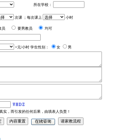
所在学校：
次课 ；每次课上
小时
教员
要男教员
均可
×元/小时 学生性别：
女
男
真实，而引发的任何后果，由填表人负责！