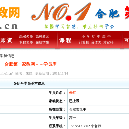
高端名师
高校教师
小 学
初 中
高 中
师 资
课 程
互
专职老师
在校学生
计算机
音体美
其它科
红学员信息
合肥第一家教网－－学员库
hfno1.cn/
姓名：朱红 更新日期：2011/11/14
S43 号学员基本信息
学员姓名：
朱红
家教状态：
已上课
所在位置：
合肥市九中
学员年级：
高一
联系手机：
155 5517 3302 李老师