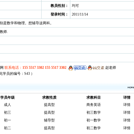
教员性别：
均可
登录时间：
2011/11/14
别是数学和物理。想辅导这两科。
教师.
学员的编号：S43 ）
学员年级
求教性质
求教科目
详情
成人
提高型
商务英语
详情
初三
提高型
初三数学
详情
初一
辅导型
初一数学
详情
初二
提高型
初二数学
详情