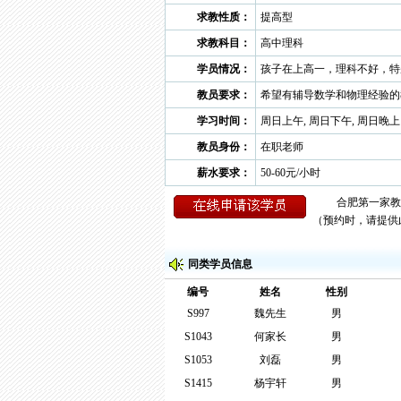
求教性质：
提高型
求教科目：
高中理科
学员情况：
孩子在上高一，理科不好，特
教员要求：
希望有辅导数学和物理经验的
学习时间：
周日上午, 周日下午, 周日晚上
教员身份：
在职老师
薪水要求：
50-60元/小时
（预约时，请提供此
同类学员信息
编号
姓名
性别
S997
魏先生
男
S1043
何家长
男
S1053
刘磊
男
S1415
杨宇轩
男