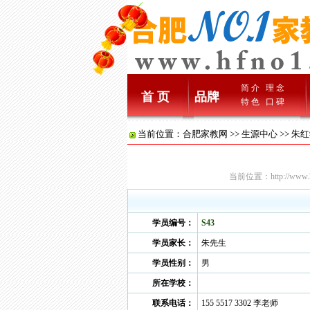
简 介
理 念
首 页
品牌
特 色
口 碑
当前位置：
合肥家教网
>>
生源中心
>> 朱
当前位置：
http://www.
学员编号：
S43
学员家长：
朱先生
学员性别：
男
所在学校：
联系电话：
155 5517 3302 李老师