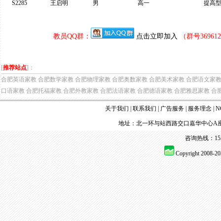
S2285
王启明
男
高一
提高
教员QQ群：
点击立即加入
（群号3696
[
推荐站点
]：
合肥英语家教
合肥数学家教
合肥物理家教
合肥奥数家教
合肥美术家教
合肥语文家
口语家教
合肥托福家教
合肥外教家教
合肥法语家教
合肥德语家教
合肥雅思家教
合
关于我们
|
联系我们
|
广告服务
|
服务理念
|
N
地址：北一环与站西路交口嘉华中心A座
咨询热线：155 
Copyright 2008-