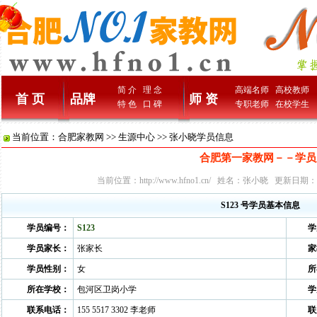
简 介
理 念
高端名师
高校教师
首 页
品牌
师 资
特 色
口 碑
专职老师
在校学生
当前位置：
合肥家教网
>>
生源中心
>> 张小晓学员信息
合肥第一家教网－－学员
当前位置：
http://www.hfno1.cn/
姓名：张小晓 更新日期：2010
S123 号学员基本信息
学员编号：
S123
学
学员家长：
张家长
家
学员性别：
女
所
所在学校：
包河区卫岗小学
学
联系电话：
155 5517 3302 李老师
联