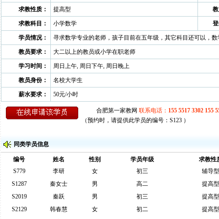
求教性质：
提高型
教
求教科目：
小学数学
登
学员情况：
寻求数学专业的老师，孩子目前在五年级，其它科目还可以，数
教员要求：
大二以上的教员或小学在职老师
学习时间：
周日上午, 周日下午, 周日晚上
教员身份：
名校大学生
薪水要求：
50元/小时
（预约时，请提供此学员的编号：S123 ）
同类学员信息
编号
姓名
性别
学员年级
求教性
S779
李研
女
初三
辅导
S1287
秦女士
男
高二
提高
S2019
秦跃
男
初三
提高
S2129
韩春慧
女
初二
提高