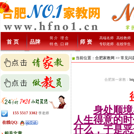
简 介
理 念
高端名师
高校教师
首 页
品牌
师 资
特 色
口 碑
专职老师
在校学生
当前位置：
合肥家教网
>>
常见问
合肥第一家教：
ht
身处顺境
155 5517 3302
李老师
人生得意的时
在线QQ:
什么，于是恶
相关文章