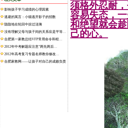
须格外忍耐，
影响孩子学习成绩的心理因素
容易失态，一
逃避的寓言：小猫逃开影子的招数
和绝望就会趁
隐隐地在轮回中掠过涟漪
己的心。
没有理解父母与孩子间的关系应是平等…
合肥第一家教总结VFP常用命令和程…
2012年中考解题应注意“两先两后…
2012年高考复习专题名师教你修改…
合肥家教网——让孩子对自己的成败负责