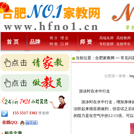
简 介
理 念
高端名师
高校教师
首 页
品牌
师 资
特 色
口 碑
专职老师
在校学生
当前位置：
合肥家教网
>>
常见问
合肥第一家教：
ht
游泳时在水中行走
游泳时在水中行走，增加身体的阻
法听起来很容易做到，但尝试之后
155 5517 3302
李老师
的阻力是在空气中的12-15倍。可
在线QQ:
相关文章