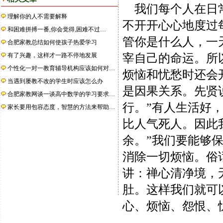
我们每个人在日常
理解你的人不需要解释
不开开心心地度过
和困难拼搏一番,你会觉得,困难不过…
管你是什么人，一
合肥家教总结如何使孩子热爱学习
有了兴趣，这样才一路不停地发展
宰自己的命运。所
个性化一对一教育辅导机构应该如何对…
烦恼和忧愁时还会
当遇到屡教不改的学生时应该怎么办
是因果关系。先贤
合肥家教网谈一谈高中数学的学习要求…
行。”有人生活好
家长要用包容态度，智慧的方法来帮助…
比人气死人。因此
余。”我们要能够
消除一切烦恼。俗
讲：禅心清净境，
肚。这样我们就可
心、烦恼、怨恨、