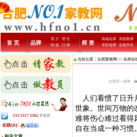
简 介
理 念
高端名师
高校教师
首 页
品牌
师 资
特 色
口 碑
专职老师
在校学生
当前位置：
合肥家教网
>>
名师在
合肥第一家教：
h
人们看惯了日升月
世象。世间万物的
155 5517 3302
李老师
难将伤心难过看得
在线QQ:
自在当成一种习惯
相关文章