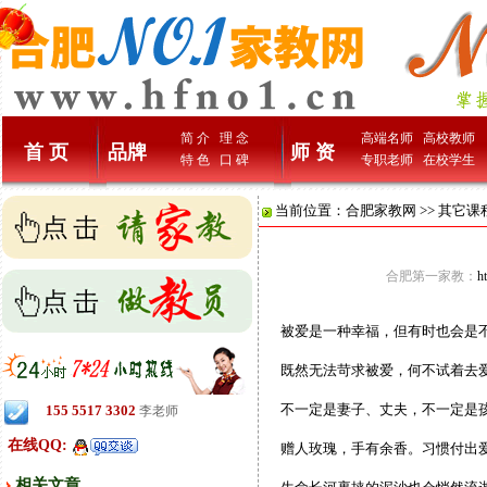
简 介
理 念
高端名师
高校教师
首 页
品牌
师 资
特 色
口 碑
专职老师
在校学生
当前位置：
合肥家教网
>>
其它课
合肥第一家教：
h
被爱是一种幸福，但有时也会是
既然无法苛求被爱，何不试着去
不一定是妻子、丈夫，不一定是孩
155 5517 3302
李老师
在线QQ:
赠人玫瑰，手有余香。习惯付出
相关文章