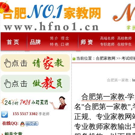
简 介
理 念
高端名师
高校教师
首 页
品牌
师 资
特 色
口 碑
专职老师
在校学生
当前位置：
合肥家教网
>>
考试经
合肥第一家教：
h
合肥第一家教
-
名"合肥第一家教"
155 5517 3302
李老师
正规、专业家教网
在线QQ:
专业教师家教输出
相关文章