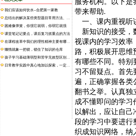
服务机构。以下是
带来帮助.
我们应该如何饮水--合肥第一家教
总结出的解决某些类型题目常用方法、…
一、课内重视听
困难像弹簧，你强它就弱，你弱它就强
新知识的接受，数
课堂笔记记要点，课后复习抓重点的方法
视课内的学习效率
在课程改革中我们的理性精神主要有哪…
懒惰就象一把锁，锁住了知识的仓库
路，积极展开思维
孩子学习基础薄弱型和苦学无效型区别…
有哪些不同。特别
日常教学实践中真心地加以探索，一定…
习不留疑点。首先
遍，正确掌握各类
翻书之举。认真独
成不懂即问的学习
以解出，应让自己
段的学习中要进行
织成知识网络，纳