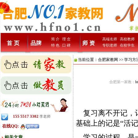
简 介
理 念
高端名师
高校教师
首 页
品牌
师 资
特 色
口 碑
专职老师
在校学生
当前位置：
合肥家教网
>>
学习方
合肥第一家教：
h
复习离不开记，记不
155 5517 3302
李老师
基础上的记是“活记
在线QQ:
学习的过程，是一
相关文章