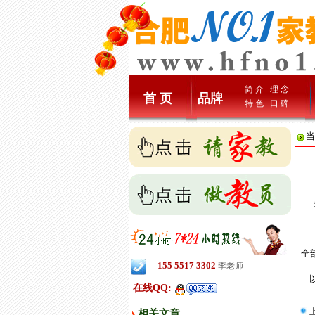
简 介
理 念
首 页
品牌
特 色
口 碑
当
我
"
老
全
155 5517 3302
李老师
以
在线QQ:
相关文章