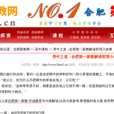
高端名师
高校教师
小 学
初 中
高 中
师 资
课 程
互
专职老师
在校学生
计算机
音体美
其它科
前位置：
合肥家教网
>>
高中课程
>> 养牛之道 --合肥第一家教解读哲理小故事
养牛之道 --合肥第一家教解读哲理
合肥第一家教：
http://www.hfno1.cn/
编辑：天地科技 更新日期：10/24/2
们旅行到乡间，看到一位老农把喂牛的草料铲到一间小茅屋的屋檐上，不免
老公公，你为什么不把喂牛的草放在地上，让它吃？"
农说："这种草草质不好，我要是放在地上它就不屑一顾；但是我放到让它勉
部草料吃个精光。"
上是
合肥第一家教-学成教育
为大家解读,以供大家参考,希望能对各大家,有所帮忙.
上一篇：
如何培养孩子的劳动习惯