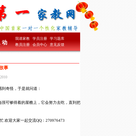
我请家教
学员注册
学习题库
 动
教员注册
会员中心
意见反馈
小故事
010
感到奇怪，于是就问道：
强可够得着的屋檐上，它会努力去吃，直到把
欢迎大家一起交流QQ：270976473