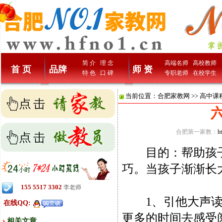
简 介
理 念
高端名师
高校教师
首 页
品牌
师 资
特 色
口 碑
专职老师
在校学生
当前位置：
合肥家教网
>>
高中课
合肥第一家教：
h
目的：帮助孩子
巧。当孩子渐渐长
155 5517 3302
李老师
1、引他大声读出
在线QQ:
更多的时间去感受
相关文章