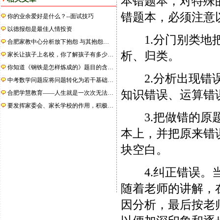
本错题本，对特殊
错题本，必须注意
你的业余爱好是什么？--面试技巧
以德报怨是最佳人情投资
1.分门别类地把
合肥家教中心分析放下抱怨 与其抱怨…
析、归类。
家长让孩子上名校，你了解孩子有多少…
你知道《钢铁是怎样炼成的》题目的含…
2.分析出现错误
中考数学问题应将问题转化为若干基础…
知识错误、运算错
合肥学慧教育——人生就是一次次无法…
要发挥家委会、家长学校的作用，积极…
3.把做错的原题
本上，并把原来错
块空白。
4.纠正错误。当
随着老师的讲解，
因分析，最后按老