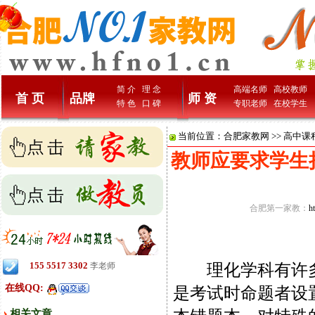
简 介
理 念
高端名师
高校教师
首 页
品牌
师 资
特 色
口 碑
专职老师
在校学生
当前位置：
合肥家教网
>>
高中课
教师应要求学生
合肥第一家教：
h
155 5517 3302
理化学科有许多
李老师
在线QQ:
是考试时命题者设
相关文章