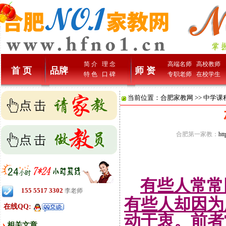
简 介
理 念
高端名师
高校教师
首 页
品牌
师 资
特 色
口 碑
专职老师
在校学生
当前位置：
合肥家教网
>>
中学课
合肥第一家教：
ht
有些人常常
155 5517 3302
李老师
有些人却因为
在线QQ:
动于衷。前者
相关文章